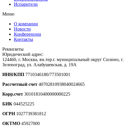
Испарители
Меню
О компании
Новости
Конференции
Контакты
Реквизиты
Юридический адрес:
124460, г. Москва, вн.тер.г. муниципальный округ Силино, г.
Зеленоград, ул. Алабушевская, д. 19А
ИНН/КПП
7710346180/773501001
Рассчетный счет
40702810938040024665
Корр.счет
30101810400000000225
БИК
044525225
ОГРН
1027739381812
ОКТМО
45927000