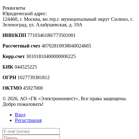
Реквизиты
Юридический адрес:
124460, г. Москва, вн.тер.г. муниципальный округ Силино, г.
Зеленоград, ул. Алабушевская, д. 19А
ИНН/КПП
7710346180/773501001
Рассчетный счет
40702810938040024665
Корр.счет
30101810400000000225
БИК
044525225
ОГРН
1027739381812
ОКТМО
45927000
© 2026, АО «ГК «Электронинвест», Все права защищены.
Добро пожаловать!
Вход
Регистрация