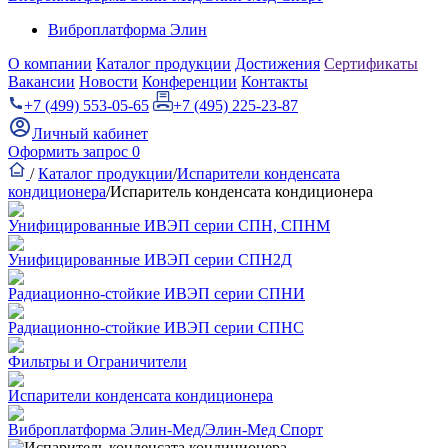
Виброплатформа Элин
О компании
Каталог продукции
Достижения
Сертификаты
Вакансии
Новости
Конференции
Контакты
+7 (499) 553-05-65
+7 (495) 225-23-87
Личный кабинет
Оформить запрос
0
/
Каталог продукции
/
Испарители конденсата
кондиционера
/
Испаритель конденсата кондиционера
Унифицированные ИВЭП серии СПН, СПНМ
Унифицированные ИВЭП серии СПН2Д
Радиационно-стойкие ИВЭП серии СПНИ
Радиационно-стойкие ИВЭП серии СПНС
Фильтры и Ограничители
Испарители конденсата кондиционера
Виброплатформа Элин-Мед/Элин-Мед Спорт