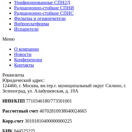
Унифицированные СПН2Д
Радиационно-стойкие СПНИ
Радиационно-стойкие СПНС
Фильтры и ограничители
Виброплатформа
Испарители
Меню
О компании
Новости
Конференции
Контакты
Реквизиты
Юридический адрес:
124460, г. Москва, вн.тер.г. муниципальный округ Силино, г.
Зеленоград, ул. Алабушевская, д. 19А
ИНН/КПП
7710346180/773501001
Рассчетный счет
40702810938040024665
Корр.счет
30101810400000000225
БИК
044525225